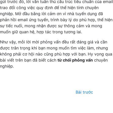
gửi trước đó, lời văn tuân thủ cấu trúc tiêu chuẩn của email
trao đổi công việc quy định để thể hiện tính chuyên
nghiệp. Mở đầu bằng lời cảm ơn vì nhà tuyển dụng đã
phản hồi email ứng tuyển, trình bày lý do phù hợp, thể hiện
sự tiếc nuối, mong nhận được sự thông cảm và mong
muốn giữ quan hệ, hợp tác trong tương lai.
Như vậy, mỗi lời mời phỏng vấn đều rất đáng giá và cần
được trân trọng khi bạn mong muốn tìm việc làm, nhưng
không phải cơ hội nào cũng phù hợp với bạn. Hy vọng qua
bài viết trên bạn đã biết cách
từ chối phỏng vấn
chuyên
nghiệp.
Điều
Bài
trước:
hướng
Bài trước
bài
viết