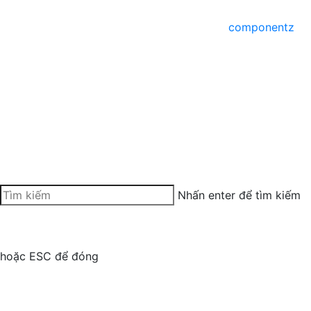
componentz
Tìm
Nhấn enter để tìm kiếm
kiếm
trên
trang
hoặc ESC để đóng
web