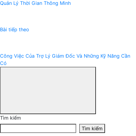
Quản Lý Thời Gian Thông Minh
Bài
tiếp
theo:
Bài tiếp theo
Công Việc Của Trợ Lý Giám Đốc Và Những Kỹ Năng Cần
Có
Chuyển
đổi
thanh
bên
Tìm kiếm
Tìm kiếm